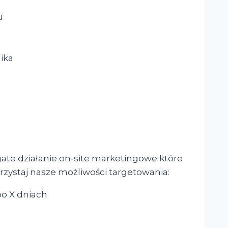
u
nika
ate działanie on-site marketingowe które
ystaj nasze możliwości targetowania:
po X dniach