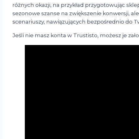
różnych okazji, na przykład przygotowując skl
sezonowe szanse na zwiększenie konwersji, al
scenariuszy, nawiązujących bezpośrednio do T
Jeśli nie masz konta w Trustisto, możesz je zał