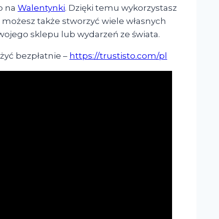
ep na
Walentynki
. Dzięki temu wykorzystasz
e możesz także stworzyć wiele własnych
wojego sklepu lub wydarzeń ze świata.
ożyć bezpłatnie –
https://trustisto.com/pl