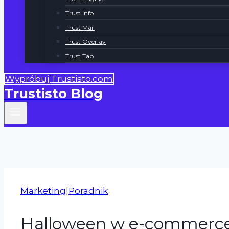
Trust Info
Trust Mail
Trust Overlay
Trust Tab
Wypróbuj Trustisto.com
Trustisto Blog
Marketing
|
Poradnik
Halloween w e-commerc