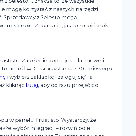
 z Selesto. Oznacza to, że wszystkie
ie mogą korzystać z naszych narzędzi
. Sprzedawcy z Selesto mogą
m sklepie. Zobaczcie, jak to zrobić krok
rustisto. Założenie konta jest darmowe i
a to umożliwi Ci skorzystanie z 30 dniowego
onę
i wybierz zakładkę ,,zaloguj się’’, a
też kliknąć
tutaj
, aby od razu przejść do
lepu w panelu Trustisto. Wystarczy, że
akże wybór integracji – rozwiń pole