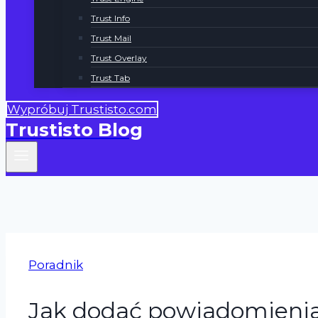
Trust Info
Trust Mail
Trust Overlay
Trust Tab
Wypróbuj Trustisto.com
Trustisto Blog
Poradnik
Jak dodać powiadomienia 