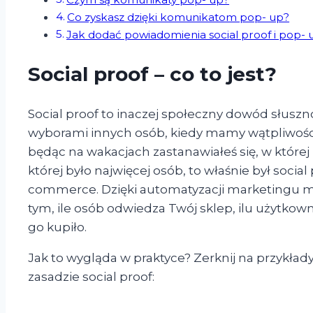
Co zyskasz dzięki komunikatom pop- up?
Jak dodać powiadomienia social proof i pop- 
Social proof – co to jest?
Social proof to inaczej społeczny dowód słusznoś
wyborami innych osób, kiedy mamy wątpliwości c
będąc na wakacjach zastanawiałeś się, w której r
której było najwięcej osób, to właśnie był social
commerce. Dzięki automatyzacji marketingu m
tym, ile osób odwiedza Twój sklep, ilu użytkow
go kupiło.
Jak to wygląda w praktyce? Zerknij na przykład
zasadzie social proof: