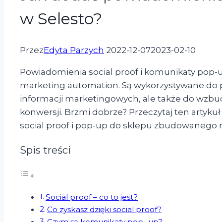
w Selesto?
Przez
Edyta Parzych
2022-12-07
2023-02-10
Powiadomienia social proof i komunikaty pop-u
marketing automation. Są wykorzystywane do 
informacji marketingowych, ale także do wzbud
konwersji. Brzmi dobrze? Przeczytaj ten artyku
social proof i pop-up do sklepu zbudowanego n
Spis treści
Social proof – co to jest?
Co zyskasz dzięki social proof?
Czym są komunikaty pop- up?