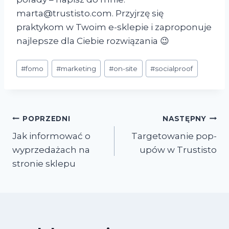
marta@trustisto.com. Przyjrzę się
praktykom w Twoim e-sklepie i zaproponuje
najlepsze dla Ciebie rozwiązania 😉
Tagi
#
fomo
#
marketing
#
on-site
#
socialproof
wpisu:
Nawigacja
POPRZEDNI
NASTĘPNY
Jak informować o
Targetowanie pop-
wpisu
wyprzedażach na
upów w Trustisto
stronie sklepu