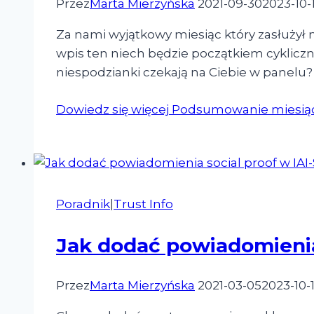
Przez
Marta Mierzyńska
2021-09-30
2023-10-
Za nami wyjątkowy miesiąc który zasłużył 
wpis ten niech będzie początkiem cykliczny
niespodzianki czekają na Ciebie w panelu?
Dowiedz się więcej
Podsumowanie miesiąca 
Poradnik
|
Trust Info
Jak dodać powiadomienia
Przez
Marta Mierzyńska
2021-03-05
2023-10-