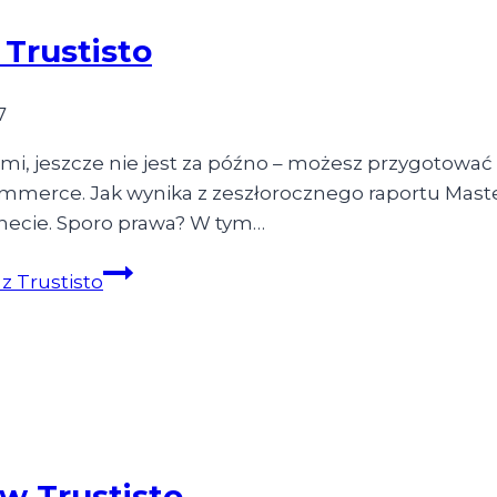
 Trustisto
7
kami, jeszcze nie jest za późno – możesz przygotowa
commerce. Jak wynika z zeszłorocznego raportu Maste
rnecie. Sporo prawa? W tym…
z Trustisto
w Trustisto