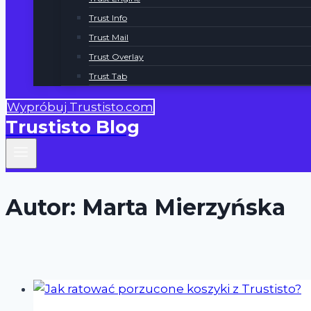
Trust Info
Trust Mail
Trust Overlay
Trust Tab
Wypróbuj Trustisto.com
Trustisto Blog
Autor: Marta Mierzyńska