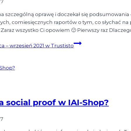
17
na szczególną oprawę i doczekał się podsumowania – 
ch, comiesięcznych raportów o tym, co słychać na po
 Zaraz wszystko Ci opowiem 🙂 Pierwszy raz Dlacze
– wrzesień 2021 w Trustisto
 social proof w IAI-Shop?
17