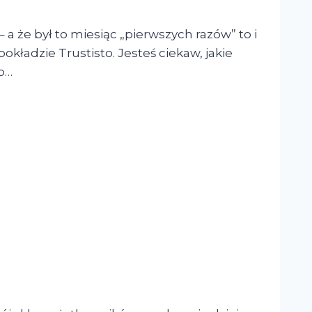
a że był to miesiąc „pierwszych razów” to i
kładzie Trustisto. Jesteś ciekaw, jakie
go…