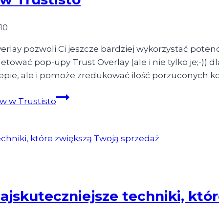
10
lay pozwoli Ci jeszcze bardziej wykorzystać potenc
ować pop-upy Trust Overlay (ale i nie tylko je;-)) d
lepie, ale i pomoże zredukować ilość porzuconych k
 w Trustisto
skuteczniejsze techniki, któr