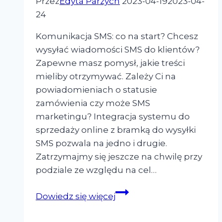
Przez
Edyta Parzych
2023-04-19
2023-04-
24
Komunikacja SMS: co na start? Chcesz
wysyłać wiadomości SMS do klientów?
Zapewne masz pomysł, jakie treści
mieliby otrzymywać. Zależy Ci na
powiadomieniach o statusie
zamówienia czy może SMS
marketingu? Integracja systemu do
sprzedaży online z bramką do wysyłki
SMS pozwala na jedno i drugie.
Zatrzymajmy się jeszcze na chwilę przy
podziale ze względu na cel…
Komunikacja
Dowiedz się więcej
SMS
w