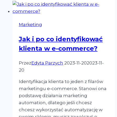
e-
commerce
–
Marketing
6
praktycznych
Jak i po co identyfikować
rad
klienta w e-commerce?
Przez
Edyta Parzych
2023-11-20
2023-11-
20
Identyfikacja klienta to jeden z filarów
marketingu e-commerce. Stanowi ona
podstawę działania marketing
automation, dlatego jeśli chcesz
chcesz wykorzystać automatyzację w
swoim sklepie, musisz zawalczyć o