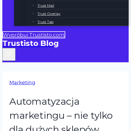
Trust Mail
Trust Overlay
Trust Tab
Wypróbuj Trustisto.com
Trustisto Blog
Marketing
Automatyzacja
marketingu – nie tylko
dla dużych sklepów