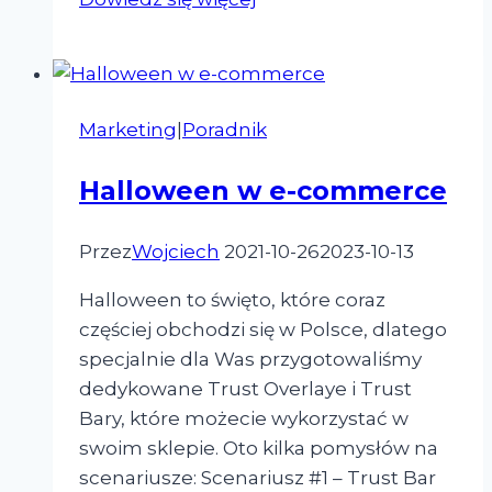
powracający
–
zobacz,
jak
Marketing
|
Poradnik
możesz
go
Halloween w e-commerce
zdobyć!
Przez
Wojciech
2021-10-26
2023-10-13
Halloween to święto, które coraz
częściej obchodzi się w Polsce, dlatego
specjalnie dla Was przygotowaliśmy
dedykowane Trust Overlaye i Trust
Bary, które możecie wykorzystać w
swoim sklepie. Oto kilka pomysłów na
scenariusze: Scenariusz #1 – Trust Bar