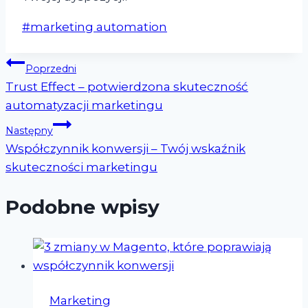
Tagi
#
marketing automation
wpisu:
Nawigacja
Poprzedni
Trust Effect – potwierdzona skuteczność
wpisu
automatyzacji marketingu
Następny
Współczynnik konwersji – Twój wskaźnik
skuteczności marketingu
Podobne wpisy
Marketing