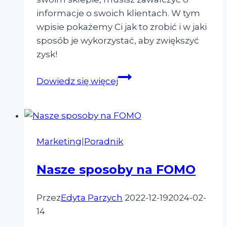
informacje o swoich klientach. W tym
wpisie pokażemy Ci jak to zrobić i w jaki
sposób je wykorzystać, aby zwiększyć
zysk!
Jak
Dowiedz się więcej
i
po
co
identyfikować
Marketing
|
Poradnik
klienta
w
Nasze sposoby na FOMO
e-
commerce?
Przez
Edyta Parzych
2022-12-19
2024-02-
14