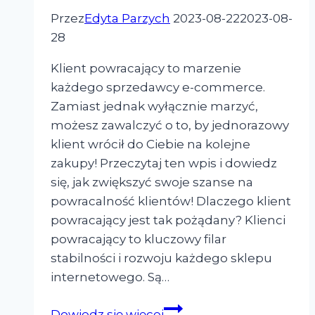
Przez
Edyta Parzych
2023-08-22
2023-08-
28
Klient powracający to marzenie
każdego sprzedawcy e-commerce.
Zamiast jednak wyłącznie marzyć,
możesz zawalczyć o to, by jednorazowy
klient wrócił do Ciebie na kolejne
zakupy! Przeczytaj ten wpis i dowiedz
się, jak zwiększyć swoje szanse na
powracalność klientów! Dlaczego klient
powracający jest tak pożądany? Klienci
powracający to kluczowy filar
stabilności i rozwoju każdego sklepu
internetowego. Są…
Klient
Dowiedz się więcej