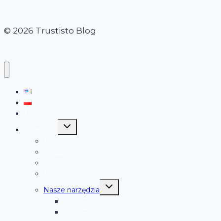
© 2026 Trustisto Blog
My w mediach
Przełącz
Kategorie
menu
podrzędne
Marketing
Poradnik
Case study
Newsy
Przełącz
Nasze narzędzia
menu
podrzędne
Trust Bar
Trust Recovery