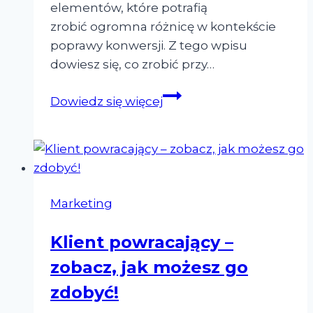
elementów, które potrafią
zrobić ogromna różnicę w kontekście
poprawy konwersji. Z tego wpisu
dowiesz się, co zrobić przy…
3
Dowiedz się więcej
zmiany
w
Magento,
które
poprawiają
Marketing
współczynnik
konwersji
Klient powracający –
zobacz, jak możesz go
zdobyć!